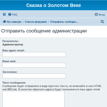
Сказка о Золотом Веке
FAQ
Вход
П
На главную
Список форумов
Отправить сообщение администрации
о
Отправить сообщение администрации
и
с
Получатель:
Администратор
к
Ваш адрес email:
Ваше имя:
Заголовок:
Текст сообщения:
Сообщение будет отправлено в виде простого текста, не включайте в него HTML
или BBCode. В качестве обратного адреса будет показываться ваш адрес email.