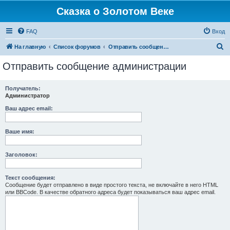
Сказка о Золотом Веке
FAQ
Вход
П
На главную
Список форумов
Отправить сообщение администрации
о
Отправить сообщение администрации
и
с
Получатель:
Администратор
к
Ваш адрес email:
Ваше имя:
Заголовок:
Текст сообщения:
Сообщение будет отправлено в виде простого текста, не включайте в него HTML
или BBCode. В качестве обратного адреса будет показываться ваш адрес email.