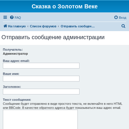
Сказка о Золотом Веке
FAQ
Вход
П
На главную
Список форумов
Отправить сообщение администрации
о
Отправить сообщение администрации
и
с
Получатель:
Администратор
к
Ваш адрес email:
Ваше имя:
Заголовок:
Текст сообщения:
Сообщение будет отправлено в виде простого текста, не включайте в него HTML
или BBCode. В качестве обратного адреса будет показываться ваш адрес email.