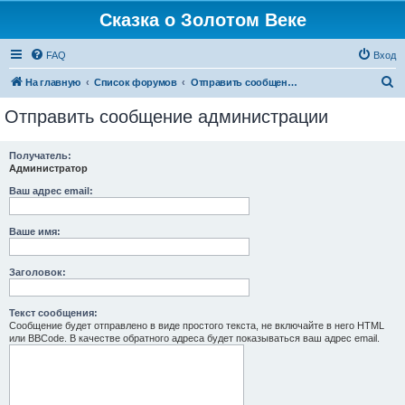
Сказка о Золотом Веке
FAQ
Вход
П
На главную
Список форумов
Отправить сообщение администрации
о
Отправить сообщение администрации
и
с
Получатель:
Администратор
к
Ваш адрес email:
Ваше имя:
Заголовок:
Текст сообщения:
Сообщение будет отправлено в виде простого текста, не включайте в него HTML
или BBCode. В качестве обратного адреса будет показываться ваш адрес email.