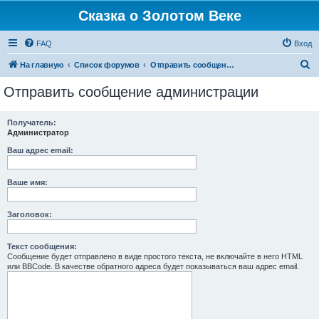
Сказка о Золотом Веке
FAQ
Вход
П
На главную
Список форумов
Отправить сообщение администрации
о
Отправить сообщение администрации
и
с
Получатель:
Администратор
к
Ваш адрес email:
Ваше имя:
Заголовок:
Текст сообщения:
Сообщение будет отправлено в виде простого текста, не включайте в него HTML
или BBCode. В качестве обратного адреса будет показываться ваш адрес email.