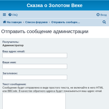
Сказка о Золотом Веке
FAQ
Вход
П
На главную
Список форумов
Отправить сообщение администрации
о
Отправить сообщение администрации
и
с
Получатель:
Администратор
к
Ваш адрес email:
Ваше имя:
Заголовок:
Текст сообщения:
Сообщение будет отправлено в виде простого текста, не включайте в него HTML
или BBCode. В качестве обратного адреса будет показываться ваш адрес email.