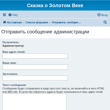
Сказка о Золотом Веке
FAQ
Вход
П
На главную
Список форумов
Отправить сообщение администрации
о
Отправить сообщение администрации
и
с
Получатель:
Администратор
к
Ваш адрес email:
Ваше имя:
Заголовок:
Текст сообщения:
Сообщение будет отправлено в виде простого текста, не включайте в него HTML
или BBCode. В качестве обратного адреса будет показываться ваш адрес email.