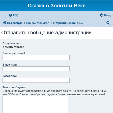
Сказка о Золотом Веке
FAQ
Вход
П
На главную
Список форумов
Отправить сообщение администрации
о
Отправить сообщение администрации
и
с
Получатель:
Администратор
к
Ваш адрес email:
Ваше имя:
Заголовок:
Текст сообщения:
Сообщение будет отправлено в виде простого текста, не включайте в него HTML
или BBCode. В качестве обратного адреса будет показываться ваш адрес email.