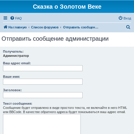
Сказка о Золотом Веке
FAQ
Вход
П
На главную
Список форумов
Отправить сообщение администрации
о
Отправить сообщение администрации
и
с
Получатель:
Администратор
к
Ваш адрес email:
Ваше имя:
Заголовок:
Текст сообщения:
Сообщение будет отправлено в виде простого текста, не включайте в него HTML
или BBCode. В качестве обратного адреса будет показываться ваш адрес email.