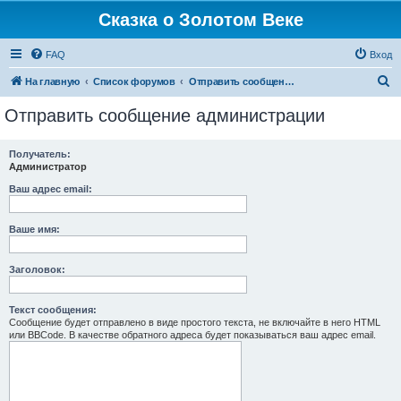
Сказка о Золотом Веке
FAQ
Вход
П
На главную
Список форумов
Отправить сообщение администрации
о
Отправить сообщение администрации
и
с
Получатель:
Администратор
к
Ваш адрес email:
Ваше имя:
Заголовок:
Текст сообщения:
Сообщение будет отправлено в виде простого текста, не включайте в него HTML
или BBCode. В качестве обратного адреса будет показываться ваш адрес email.