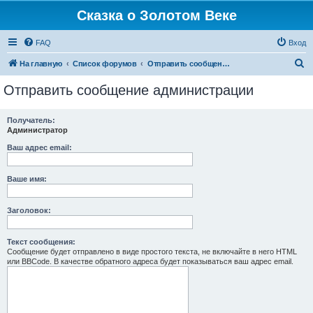
Сказка о Золотом Веке
FAQ
Вход
П
На главную
Список форумов
Отправить сообщение администрации
о
Отправить сообщение администрации
и
с
Получатель:
Администратор
к
Ваш адрес email:
Ваше имя:
Заголовок:
Текст сообщения:
Сообщение будет отправлено в виде простого текста, не включайте в него HTML
или BBCode. В качестве обратного адреса будет показываться ваш адрес email.