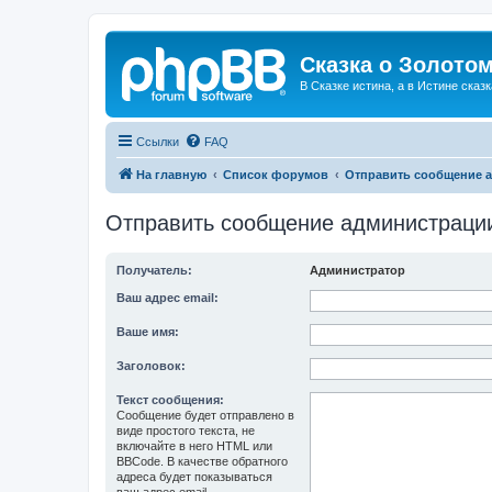
Сказка о Золотом
В Сказке истина, а в Истине сказк
Ссылки
FAQ
На главную
Список форумов
Отправить сообщение 
Отправить сообщение администраци
Получатель:
Администратор
Ваш адрес email:
Ваше имя:
Заголовок:
Текст сообщения:
Сообщение будет отправлено в
виде простого текста, не
включайте в него HTML или
BBCode. В качестве обратного
адреса будет показываться
ваш адрес email.