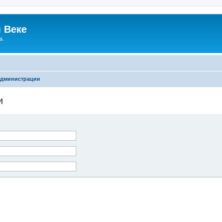
 Веке
а.
администрации
и