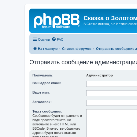
Сказка о Золотом
В Сказке истина, а в Истине сказк
Ссылки
FAQ
На главную
Список форумов
Отправить сообщение 
Отправить сообщение администраци
Получатель:
Администратор
Ваш адрес email:
Ваше имя:
Заголовок:
Текст сообщения:
Сообщение будет отправлено в
виде простого текста, не
включайте в него HTML или
BBCode. В качестве обратного
адреса будет показываться
ваш адрес email.