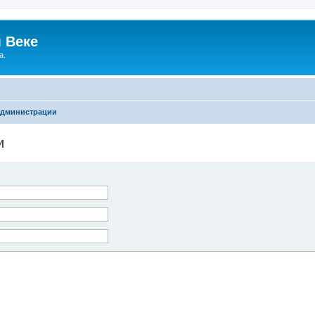
 Веке
а.
администрации
и