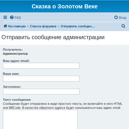
Сказка о Золотом Веке
FAQ
Вход
П
На главную
Список форумов
Отправить сообщение администрации
о
Отправить сообщение администрации
и
с
Получатель:
Администратор
к
Ваш адрес email:
Ваше имя:
Заголовок:
Текст сообщения:
Сообщение будет отправлено в виде простого текста, не включайте в него HTML
или BBCode. В качестве обратного адреса будет показываться ваш адрес email.