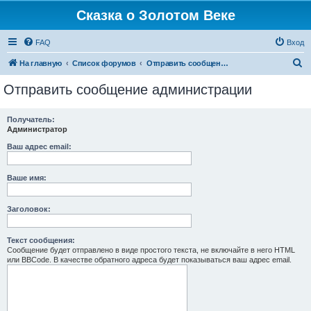
Сказка о Золотом Веке
FAQ
Вход
П
На главную
Список форумов
Отправить сообщение администрации
о
Отправить сообщение администрации
и
с
Получатель:
Администратор
к
Ваш адрес email:
Ваше имя:
Заголовок:
Текст сообщения:
Сообщение будет отправлено в виде простого текста, не включайте в него HTML
или BBCode. В качестве обратного адреса будет показываться ваш адрес email.