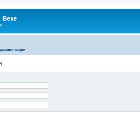
 Веке
а.
администрации
и