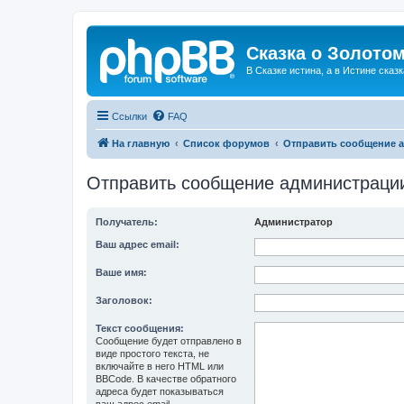
Сказка о Золотом
В Сказке истина, а в Истине сказк
Ссылки
FAQ
На главную
Список форумов
Отправить сообщение 
Отправить сообщение администраци
Получатель:
Администратор
Ваш адрес email:
Ваше имя:
Заголовок:
Текст сообщения:
Сообщение будет отправлено в
виде простого текста, не
включайте в него HTML или
BBCode. В качестве обратного
адреса будет показываться
ваш адрес email.