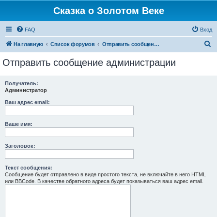
Сказка о Золотом Веке
FAQ
Вход
П
На главную
Список форумов
Отправить сообщение администрации
о
Отправить сообщение администрации
и
с
Получатель:
Администратор
к
Ваш адрес email:
Ваше имя:
Заголовок:
Текст сообщения:
Сообщение будет отправлено в виде простого текста, не включайте в него HTML
или BBCode. В качестве обратного адреса будет показываться ваш адрес email.