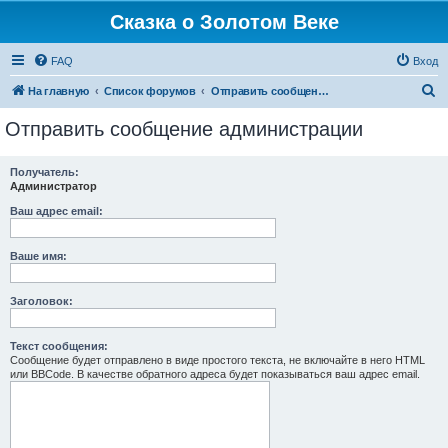
Сказка о Золотом Веке
FAQ
Вход
П
На главную
Список форумов
Отправить сообщение администрации
о
Отправить сообщение администрации
и
с
Получатель:
Администратор
к
Ваш адрес email:
Ваше имя:
Заголовок:
Текст сообщения:
Сообщение будет отправлено в виде простого текста, не включайте в него HTML
или BBCode. В качестве обратного адреса будет показываться ваш адрес email.