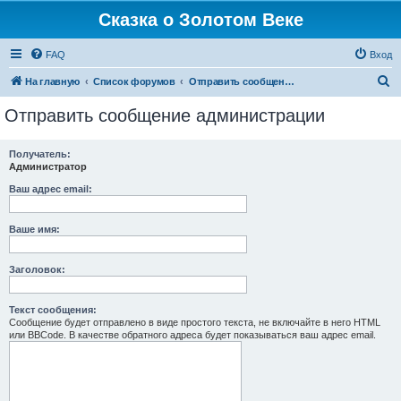
Сказка о Золотом Веке
FAQ
Вход
П
На главную
Список форумов
Отправить сообщение администрации
о
Отправить сообщение администрации
и
с
Получатель:
Администратор
к
Ваш адрес email:
Ваше имя:
Заголовок:
Текст сообщения:
Сообщение будет отправлено в виде простого текста, не включайте в него HTML
или BBCode. В качестве обратного адреса будет показываться ваш адрес email.