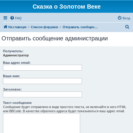
Сказка о Золотом Веке
FAQ
Вход
П
На главную
Список форумов
Отправить сообщение администрации
о
Отправить сообщение администрации
и
с
Получатель:
Администратор
к
Ваш адрес email:
Ваше имя:
Заголовок:
Текст сообщения:
Сообщение будет отправлено в виде простого текста, не включайте в него HTML
или BBCode. В качестве обратного адреса будет показываться ваш адрес email.