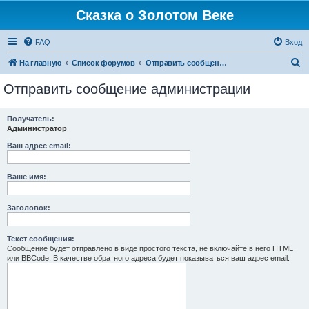
Сказка о Золотом Веке
FAQ
Вход
П
На главную
Список форумов
Отправить сообщение администрации
о
Отправить сообщение администрации
и
с
Получатель:
Администратор
к
Ваш адрес email:
Ваше имя:
Заголовок:
Текст сообщения:
Сообщение будет отправлено в виде простого текста, не включайте в него HTML
или BBCode. В качестве обратного адреса будет показываться ваш адрес email.