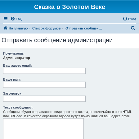
Сказка о Золотом Веке
FAQ
Вход
П
На главную
Список форумов
Отправить сообщение администрации
о
Отправить сообщение администрации
и
с
Получатель:
Администратор
к
Ваш адрес email:
Ваше имя:
Заголовок:
Текст сообщения:
Сообщение будет отправлено в виде простого текста, не включайте в него HTML
или BBCode. В качестве обратного адреса будет показываться ваш адрес email.