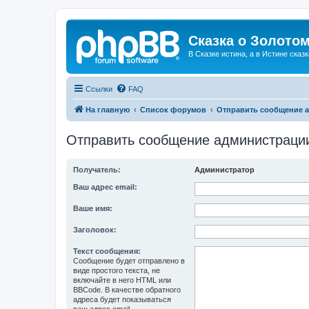
Сказка о Золотом
В Сказке истина, а в Истине сказк
Ссылки
FAQ
На главную
Список форумов
Отправить сообщение 
Отправить сообщение администраци
Получатель:
Администратор
Ваш адрес email:
Ваше имя:
Заголовок:
Текст сообщения:
Сообщение будет отправлено в
виде простого текста, не
включайте в него HTML или
BBCode. В качестве обратного
адреса будет показываться
ваш адрес email.