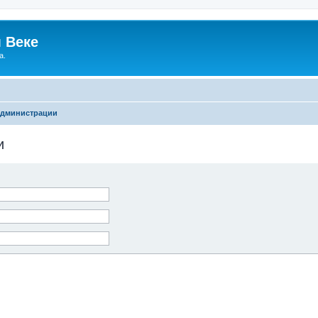
 Веке
а.
администрации
и