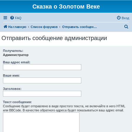
Сказка о Золотом Веке
FAQ
Вход
П
На главную
Список форумов
Отправить сообщение администрации
о
Отправить сообщение администрации
и
с
Получатель:
Администратор
к
Ваш адрес email:
Ваше имя:
Заголовок:
Текст сообщения:
Сообщение будет отправлено в виде простого текста, не включайте в него HTML
или BBCode. В качестве обратного адреса будет показываться ваш адрес email.