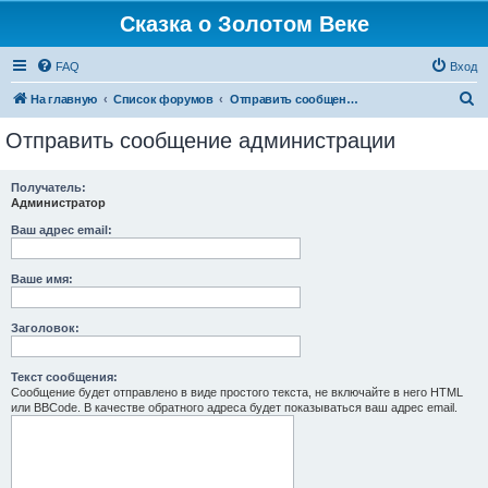
Сказка о Золотом Веке
FAQ
Вход
П
На главную
Список форумов
Отправить сообщение администрации
о
Отправить сообщение администрации
и
с
Получатель:
Администратор
к
Ваш адрес email:
Ваше имя:
Заголовок:
Текст сообщения:
Сообщение будет отправлено в виде простого текста, не включайте в него HTML
или BBCode. В качестве обратного адреса будет показываться ваш адрес email.