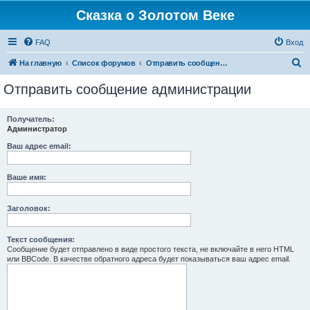
Сказка о Золотом Веке
FAQ
Вход
П
На главную
Список форумов
Отправить сообщение администрации
о
Отправить сообщение администрации
и
с
Получатель:
Администратор
к
Ваш адрес email:
Ваше имя:
Заголовок:
Текст сообщения:
Сообщение будет отправлено в виде простого текста, не включайте в него HTML
или BBCode. В качестве обратного адреса будет показываться ваш адрес email.