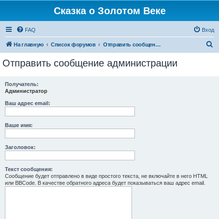
Сказка о Золотом Веке
FAQ
Вход
П
На главную
Список форумов
Отправить сообщение администрации
о
Отправить сообщение администрации
и
с
Получатель:
Администратор
к
Ваш адрес email:
Ваше имя:
Заголовок:
Текст сообщения:
Сообщение будет отправлено в виде простого текста, не включайте в него HTML
или BBCode. В качестве обратного адреса будет показываться ваш адрес email.