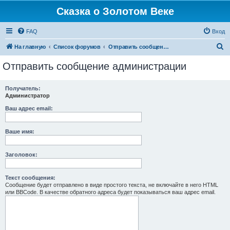
Сказка о Золотом Веке
FAQ
Вход
П
На главную
Список форумов
Отправить сообщение администрации
о
Отправить сообщение администрации
и
с
Получатель:
Администратор
к
Ваш адрес email:
Ваше имя:
Заголовок:
Текст сообщения:
Сообщение будет отправлено в виде простого текста, не включайте в него HTML
или BBCode. В качестве обратного адреса будет показываться ваш адрес email.