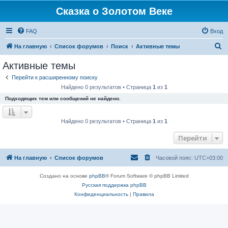
Сказка о Золотом Веке
FAQ
Вход
П
На главную
Список форумов
Поиск
Активные темы
о
Активные темы
и
Перейти к расширенному поиску
с
Найдено 0 результатов • Страница
1
из
1
к
Подходящих тем или сообщений не найдено.
Найдено 0 результатов • Страница
1
из
1
Перейти
На главную
Список форумов
Часовой пояс:
UTC+03:00
Создано на основе
phpBB
® Forum Software © phpBB Limited
Русская поддержка phpBB
Конфиденциальность
|
Правила