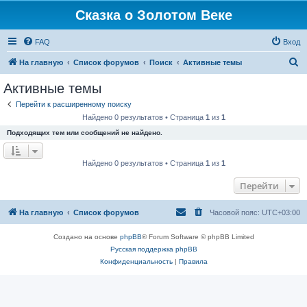
Сказка о Золотом Веке
FAQ
Вход
П
На главную
Список форумов
Поиск
Активные темы
о
Активные темы
и
Перейти к расширенному поиску
с
Найдено 0 результатов • Страница
1
из
1
к
Подходящих тем или сообщений не найдено.
Найдено 0 результатов • Страница
1
из
1
Перейти
На главную
Список форумов
Часовой пояс:
UTC+03:00
Создано на основе
phpBB
® Forum Software © phpBB Limited
Русская поддержка phpBB
Конфиденциальность
|
Правила