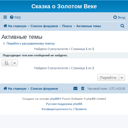
Сказка о Золотом Веке
FAQ
Вход
П
На главную
Список форумов
Поиск
Активные темы
о
Активные темы
и
Перейти к расширенному поиску
с
Найдено 0 результатов • Страница
1
из
1
к
Подходящих тем или сообщений не найдено.
Найдено 0 результатов • Страница
1
из
1
Перейти
На главную
Список форумов
Часовой пояс:
UTC+03:00
Создано на основе
phpBB
® Forum Software © phpBB Limited
Русская поддержка phpBB
Конфиденциальность
|
Правила