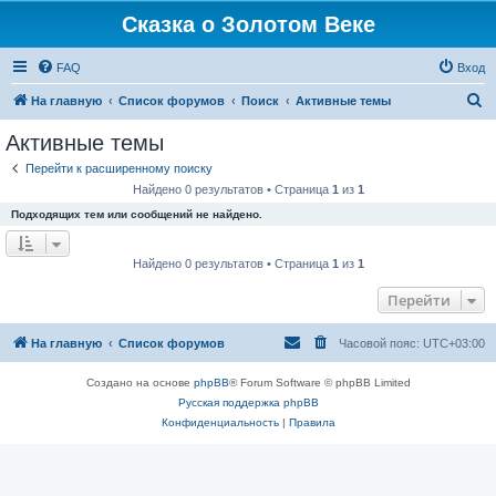
Сказка о Золотом Веке
FAQ
Вход
П
На главную
Список форумов
Поиск
Активные темы
о
Активные темы
и
Перейти к расширенному поиску
с
Найдено 0 результатов • Страница
1
из
1
к
Подходящих тем или сообщений не найдено.
Найдено 0 результатов • Страница
1
из
1
Перейти
На главную
Список форумов
Часовой пояс:
UTC+03:00
Создано на основе
phpBB
® Forum Software © phpBB Limited
Русская поддержка phpBB
Конфиденциальность
|
Правила