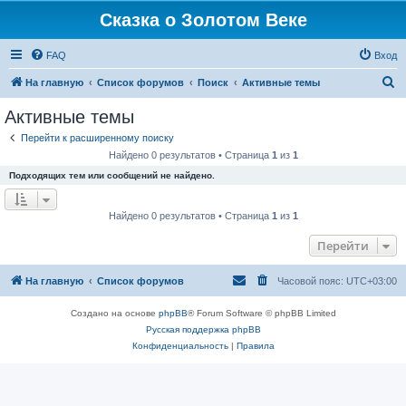
Сказка о Золотом Веке
FAQ
Вход
П
На главную
Список форумов
Поиск
Активные темы
о
Активные темы
и
Перейти к расширенному поиску
с
Найдено 0 результатов • Страница
1
из
1
к
Подходящих тем или сообщений не найдено.
Найдено 0 результатов • Страница
1
из
1
Перейти
На главную
Список форумов
Часовой пояс:
UTC+03:00
Создано на основе
phpBB
® Forum Software © phpBB Limited
Русская поддержка phpBB
Конфиденциальность
|
Правила