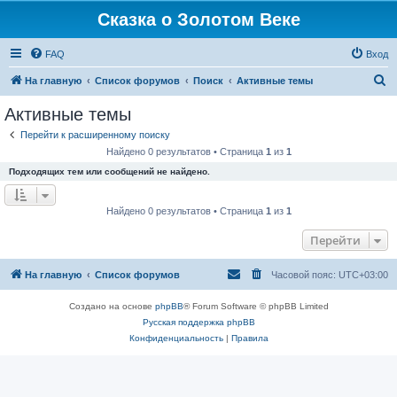
Сказка о Золотом Веке
FAQ
Вход
П
На главную
Список форумов
Поиск
Активные темы
о
Активные темы
и
Перейти к расширенному поиску
с
Найдено 0 результатов • Страница
1
из
1
к
Подходящих тем или сообщений не найдено.
Найдено 0 результатов • Страница
1
из
1
Перейти
На главную
Список форумов
Часовой пояс:
UTC+03:00
Создано на основе
phpBB
® Forum Software © phpBB Limited
Русская поддержка phpBB
Конфиденциальность
|
Правила