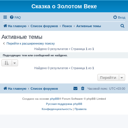
Сказка о Золотом Веке
FAQ
Вход
П
На главную
Список форумов
Поиск
Активные темы
о
Активные темы
и
Перейти к расширенному поиску
с
Найдено 0 результатов • Страница
1
из
1
к
Подходящих тем или сообщений не найдено.
Найдено 0 результатов • Страница
1
из
1
Перейти
На главную
Список форумов
Часовой пояс:
UTC+03:00
Создано на основе
phpBB
® Forum Software © phpBB Limited
Русская поддержка phpBB
Конфиденциальность
|
Правила