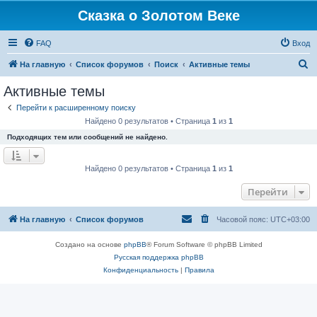
Сказка о Золотом Веке
FAQ
Вход
П
На главную
Список форумов
Поиск
Активные темы
о
Активные темы
и
Перейти к расширенному поиску
с
Найдено 0 результатов • Страница
1
из
1
к
Подходящих тем или сообщений не найдено.
Найдено 0 результатов • Страница
1
из
1
Перейти
На главную
Список форумов
Часовой пояс:
UTC+03:00
Создано на основе
phpBB
® Forum Software © phpBB Limited
Русская поддержка phpBB
Конфиденциальность
|
Правила