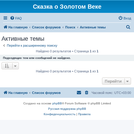
Сказка о Золотом Веке
FAQ
Вход
П
На главную
Список форумов
Поиск
Активные темы
о
Активные темы
и
Перейти к расширенному поиску
с
Найдено 0 результатов • Страница
1
из
1
к
Подходящих тем или сообщений не найдено.
Найдено 0 результатов • Страница
1
из
1
Перейти
На главную
Список форумов
Часовой пояс:
UTC+03:00
Создано на основе
phpBB
® Forum Software © phpBB Limited
Русская поддержка phpBB
Конфиденциальность
|
Правила