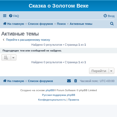
Сказка о Золотом Веке
FAQ
Вход
П
На главную
Список форумов
Поиск
Активные темы
о
Активные темы
и
Перейти к расширенному поиску
с
Найдено 0 результатов • Страница
1
из
1
к
Подходящих тем или сообщений не найдено.
Найдено 0 результатов • Страница
1
из
1
Перейти
На главную
Список форумов
Часовой пояс:
UTC+03:00
Создано на основе
phpBB
® Forum Software © phpBB Limited
Русская поддержка phpBB
Конфиденциальность
|
Правила