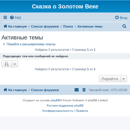
Сказка о Золотом Веке
FAQ
Вход
П
На главную
Список форумов
Поиск
Активные темы
о
Активные темы
и
Перейти к расширенному поиску
с
Найдено 0 результатов • Страница
1
из
1
к
Подходящих тем или сообщений не найдено.
Найдено 0 результатов • Страница
1
из
1
Перейти
На главную
Список форумов
Часовой пояс:
UTC+03:00
Создано на основе
phpBB
® Forum Software © phpBB Limited
Русская поддержка phpBB
Конфиденциальность
|
Правила