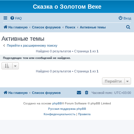
Сказка о Золотом Веке
FAQ
Вход
П
На главную
Список форумов
Поиск
Активные темы
о
Активные темы
и
Перейти к расширенному поиску
с
Найдено 0 результатов • Страница
1
из
1
к
Подходящих тем или сообщений не найдено.
Найдено 0 результатов • Страница
1
из
1
Перейти
На главную
Список форумов
Часовой пояс:
UTC+03:00
Создано на основе
phpBB
® Forum Software © phpBB Limited
Русская поддержка phpBB
Конфиденциальность
|
Правила