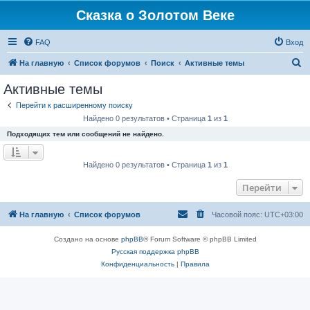
Сказка о Золотом Веке
FAQ
Вход
П
На главную
Список форумов
Поиск
Активные темы
о
Активные темы
и
Перейти к расширенному поиску
с
Найдено 0 результатов • Страница
1
из
1
к
Подходящих тем или сообщений не найдено.
Найдено 0 результатов • Страница
1
из
1
Перейти
На главную
Список форумов
Часовой пояс:
UTC+03:00
Создано на основе
phpBB
® Forum Software © phpBB Limited
Русская поддержка phpBB
Конфиденциальность
|
Правила