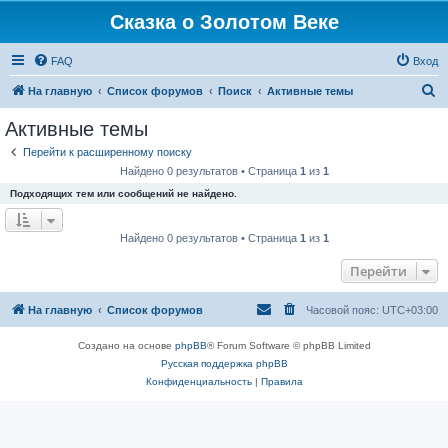
Сказка о Золотом Веке
FAQ
Вход
П
На главную
Список форумов
Поиск
Активные темы
о
Активные темы
и
Перейти к расширенному поиску
с
Найдено 0 результатов • Страница
1
из
1
к
Подходящих тем или сообщений не найдено.
Найдено 0 результатов • Страница
1
из
1
Перейти
На главную
Список форумов
Часовой пояс:
UTC+03:00
Создано на основе
phpBB
® Forum Software © phpBB Limited
Русская поддержка phpBB
Конфиденциальность
|
Правила