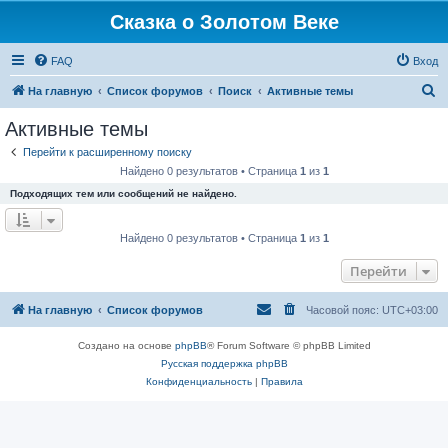
Сказка о Золотом Веке
FAQ
Вход
П
На главную
Список форумов
Поиск
Активные темы
о
Активные темы
и
Перейти к расширенному поиску
с
Найдено 0 результатов • Страница
1
из
1
к
Подходящих тем или сообщений не найдено.
Найдено 0 результатов • Страница
1
из
1
Перейти
На главную
Список форумов
Часовой пояс:
UTC+03:00
Создано на основе
phpBB
® Forum Software © phpBB Limited
Русская поддержка phpBB
Конфиденциальность
|
Правила