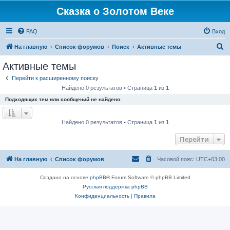
Сказка о Золотом Веке
FAQ
Вход
П
На главную
Список форумов
Поиск
Активные темы
о
Активные темы
и
Перейти к расширенному поиску
с
Найдено 0 результатов • Страница
1
из
1
к
Подходящих тем или сообщений не найдено.
Найдено 0 результатов • Страница
1
из
1
Перейти
На главную
Список форумов
Часовой пояс:
UTC+03:00
Создано на основе
phpBB
® Forum Software © phpBB Limited
Русская поддержка phpBB
Конфиденциальность
|
Правила