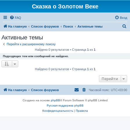
Сказка о Золотом Веке
FAQ
Вход
П
На главную
Список форумов
Поиск
Активные темы
о
Активные темы
и
Перейти к расширенному поиску
с
Найдено 0 результатов • Страница
1
из
1
к
Подходящих тем или сообщений не найдено.
Найдено 0 результатов • Страница
1
из
1
Перейти
На главную
Список форумов
Часовой пояс:
UTC+03:00
Создано на основе
phpBB
® Forum Software © phpBB Limited
Русская поддержка phpBB
Конфиденциальность
|
Правила