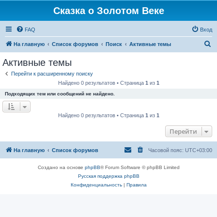
Сказка о Золотом Веке
FAQ
Вход
П
На главную
Список форумов
Поиск
Активные темы
о
Активные темы
и
Перейти к расширенному поиску
с
Найдено 0 результатов • Страница
1
из
1
к
Подходящих тем или сообщений не найдено.
Найдено 0 результатов • Страница
1
из
1
Перейти
На главную
Список форумов
Часовой пояс:
UTC+03:00
Создано на основе
phpBB
® Forum Software © phpBB Limited
Русская поддержка phpBB
Конфиденциальность
|
Правила