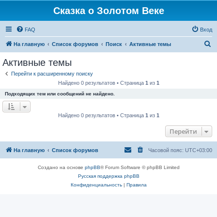
Сказка о Золотом Веке
FAQ
Вход
П
На главную
Список форумов
Поиск
Активные темы
о
Активные темы
и
Перейти к расширенному поиску
с
Найдено 0 результатов • Страница
1
из
1
к
Подходящих тем или сообщений не найдено.
Найдено 0 результатов • Страница
1
из
1
Перейти
На главную
Список форумов
Часовой пояс:
UTC+03:00
Создано на основе
phpBB
® Forum Software © phpBB Limited
Русская поддержка phpBB
Конфиденциальность
|
Правила