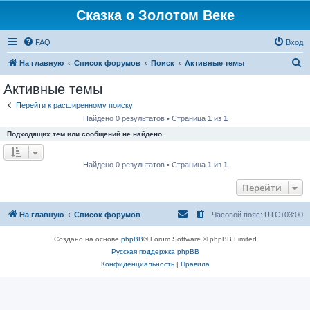
Сказка о Золотом Веке
FAQ
Вход
П
На главную
Список форумов
Поиск
Активные темы
о
Активные темы
и
Перейти к расширенному поиску
с
Найдено 0 результатов • Страница
1
из
1
к
Подходящих тем или сообщений не найдено.
Найдено 0 результатов • Страница
1
из
1
Перейти
На главную
Список форумов
Часовой пояс:
UTC+03:00
Создано на основе
phpBB
® Forum Software © phpBB Limited
Русская поддержка phpBB
Конфиденциальность
|
Правила