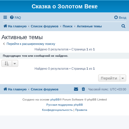
Сказка о Золотом Веке
FAQ
Вход
П
На главную
Список форумов
Поиск
Активные темы
о
Активные темы
и
Перейти к расширенному поиску
с
Найдено 0 результатов • Страница
1
из
1
к
Подходящих тем или сообщений не найдено.
Найдено 0 результатов • Страница
1
из
1
Перейти
На главную
Список форумов
Часовой пояс:
UTC+03:00
Создано на основе
phpBB
® Forum Software © phpBB Limited
Русская поддержка phpBB
Конфиденциальность
|
Правила