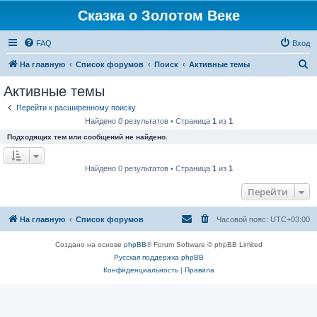
Сказка о Золотом Веке
FAQ
Вход
П
На главную
Список форумов
Поиск
Активные темы
о
Активные темы
и
Перейти к расширенному поиску
с
Найдено 0 результатов • Страница
1
из
1
к
Подходящих тем или сообщений не найдено.
Найдено 0 результатов • Страница
1
из
1
Перейти
На главную
Список форумов
Часовой пояс:
UTC+03:00
Создано на основе
phpBB
® Forum Software © phpBB Limited
Русская поддержка phpBB
Конфиденциальность
|
Правила